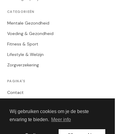
CATEGORIEËN
Mentale Gezondheid
Voeding & Gezondheid
Fitness & Sport
Lifestyle & Welzijn
Zorgverzekering
PAGINA'S
Contact
Privacybeleid
Wij gebruiken cookies om je de beste
Algemene Voorwaarden
ervaring te bieden.
Meer info
Adverteren