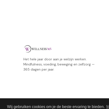
Het hele jaar door aan je welzijn werken.
Mindfulness, voeding, beweging en zelfzorg —
365 dagen per jaar.
Wij gebruiken cookies om je de beste ervaring te bieden.
M