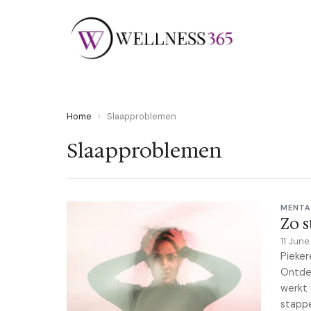
Home
›
Slaapproblemen
Slaapproblemen
MENTA
Zo s
11 Jun
Pieker
Ontdek
werkt 
stapp