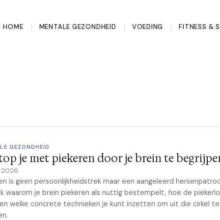
HOME
MENTALE GEZONDHEID
VOEDING
FITNESS & 
LE GEZONDHEID
top je met piekeren door je brein te begrijpe
e 2026
en is geen persoonlijkheidstrek maar een aangeleerd hersenpatroo
 waarom je brein piekeren als nuttig bestempelt, hoe de piekerl
en welke concrete technieken je kunt inzetten om uit die cirkel te
en.