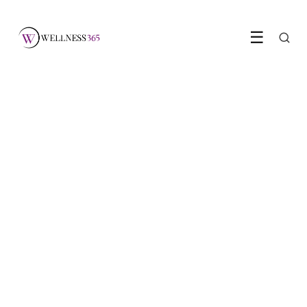
☰
VOEDING & GEZONDHEID
Waarom je waarschijnlijk te
weinig magnesium
binnenkrijgt
LEES ARTIKEL →