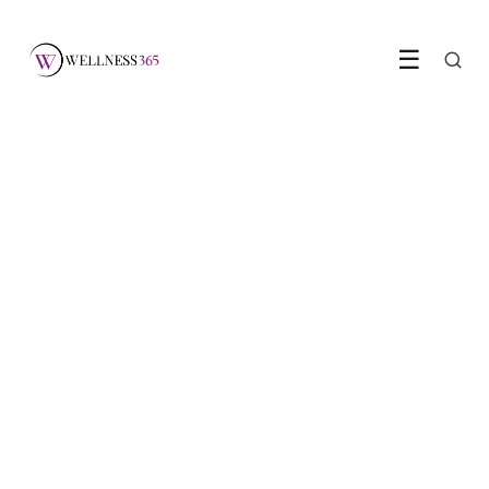
☰
FITNESS & SPORT
Waarom cardiologen
zweren bij zone 2 training
7 June 2026
·
6 min leestijd