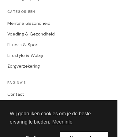
CATEGORIEËN
Mentale Gezondheid
Voeding & Gezondheid
Fitness & Sport
Lifestyle & Welzijn
Zorgverzekering
PAGINA'S
Contact
Privacybeleid
Wij gebruiken cookies om je de beste
Algemene Voorwaarden
ervaring te bieden.
Meer info
Adverteren