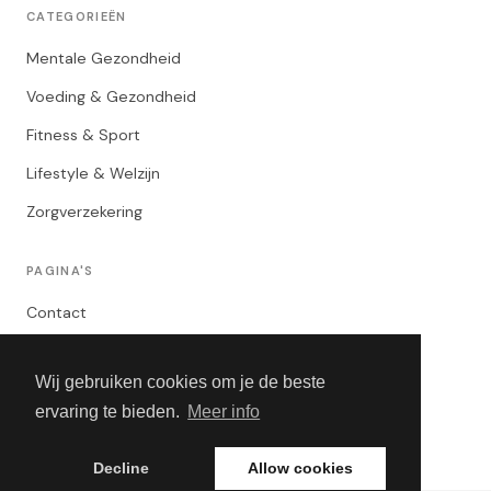
CATEGORIEËN
Mentale Gezondheid
Voeding & Gezondheid
Fitness & Sport
Lifestyle & Welzijn
Zorgverzekering
PAGINA'S
Contact
Privacybeleid
Wij gebruiken cookies om je de beste
Algemene Voorwaarden
ervaring te bieden.
Meer info
Adverteren
Decline
Allow cookies