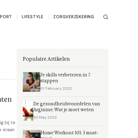
SPORT
LIFESTYLE
ZORGVERZEKERING
Populaire Artikelen
Je skills verbeteren in 7
stappen
10 February 2022
hten
De gezondheidsvoordelen van
Arginine: Wat je moet weten
30 May 2023
g bij te
e eraan
Home Workout 101: 3 must-