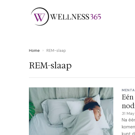
Home
›
REM-slaap
REM-slaap
MENTA
Eén 
nod
31 Ma
Na één
komen.
kunt d