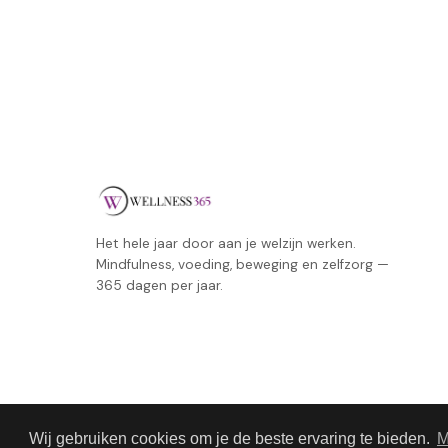
Het hele jaar door aan je welzijn werken.
Mindfulness, voeding, beweging en zelfzorg —
365 dagen per jaar.
Wij gebruiken cookies om je de beste ervaring te bieden.
M