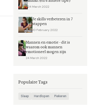
maakt (en 6 andere tips!)
24 March 2022
Je skills verbeteren in 7
stappen
10 February 2022
Mannen en emotie - dit is
waarom ook mannen
emotioneel mogen zijn
24 March 2022
Populaire Tags
Slaap
Hardlopen
Piekeren