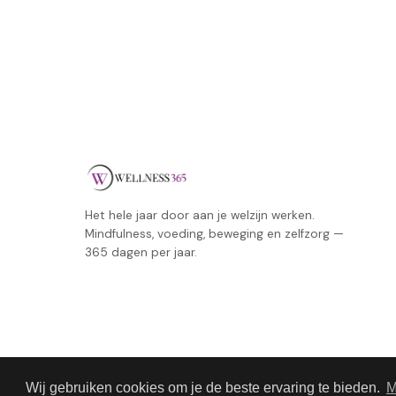
Het hele jaar door aan je welzijn werken.
Mindfulness, voeding, beweging en zelfzorg —
365 dagen per jaar.
Wij gebruiken cookies om je de beste ervaring te bieden.
M