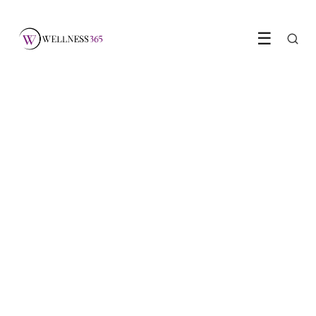
☰
MENTALE GEZONDHEID
Hoe een digitale pauze je
brein rust geeft
9 May 2026
·
5 min leestijd