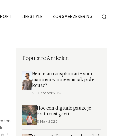
SPORT
LIFESTYLE
ZORGVERZEKERING
Populaire Artikelen
Een haartransplantatie voor
mannen: wanneer maak je de
keuze?
26 October 2023
Hoe een digitale pauze je
brein rust geeft
weten.
9 May 2026
de
echt?