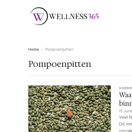
Home
›
Pompoenpitten
Pompoenpitten
VOEDI
Waar
binn
15 Jun
Veel N
Dit mi
oorzak